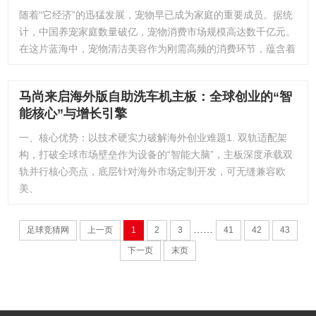
随着“它经济”的迅猛发展，宠物早已成为家庭的重要成员。据统
计，中国养宠家庭数量破亿，宠物消费市场规模高达数千亿元。
在这片蓝海中，宠物清洁美容作为刚需高频的消费环节，蕴含着
马尚来启海外版自助洗车机主板：全球创业的“智
能核心”与增长引擎
一、核心优势：以技术硬实力破解海外创业难题1. 双轨适配架
构，打破全球市场壁垒作为设备的“智能大脑”，主板深度承载双
轨并行核心亮点，底层针对海外市场定制开发，可无缝兼容欧
美、
……
足球竞猜网
上一页
1
2
3
41
42
43
下一页
末页