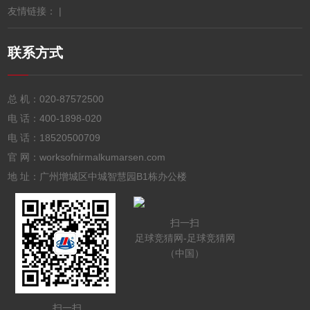
友情链接： |
联系方式
总 机：
020-87572500
电 话：
400-1898-020
电 话：
18520500709
官 网：worksofnirmalkumarsen.com
地 址：广州增城区中城智慧园B1栋办公楼
扫一扫
足球竞猜网-足球竞猜网
（中国）
扫一扫