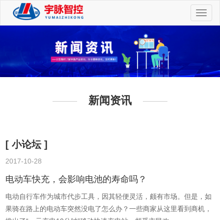
切
换
导
航
新闻资讯
[ 小论坛 ]
2017-10-28
2
电动车快充，会影响电池的寿命吗？
电动自行车作为城市代步工具，因其轻便灵活，颇有市场。但是，如
果骑在路上的电动车突然没电了怎么办？一些商家从这里看到商机，