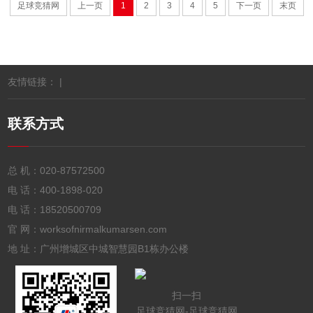
足球竞猜网
上一页
1
2
3
4
5
下一页
末页
友情链接： |
联系方式
总 机：
020-87572500
电 话：
400-1898-020
电 话：
18520500709
官 网：worksofnirmalkumarsen.com
地 址：广州增城区中城智慧园B1栋办公楼
扫一扫
足球竞猜网-足球竞猜网