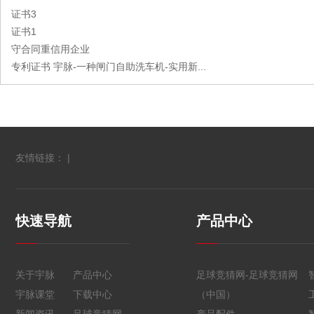
证书3
证书1
守合同重信用企业
专利证书 宇脉-一种闸门自助洗车机-实用新...
友情链接： |
快速导航
产品中心
关于宇脉
产品中心
足球竞猜网-足球竞猜网
宇脉课堂
下载中心
（中国）