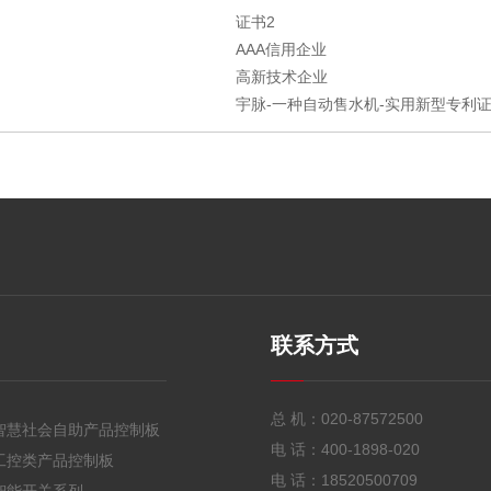
证书2
AAA信用企业
高新技术企业
宇脉-一种自动售水机-实用新型专利证书
联系方式
总 机：
020-87572500
智慧社会自助产品控制板
电 话：
400-1898-020
工控类产品控制板
电 话：
18520500709