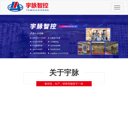
切
换
导
航
关于宇脉