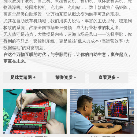
洗衣液洗手液机、售货机、果蔬售货机、售奶机、液体肥售卖机
、宠
物洗澡机、校园水控机、充电桩、充电站……数十款成熟产品矩阵，
覆盖全品类自助场景，让万物互联从概念变为触手可及的现实。
尤其在自助洗车机领域，我们用实力说话：丰富的主板型号、稳定到
极致的系统，占据全国市场
95%
份额，成为行业标准的制定者。
无人值守是趋势，大数据是内核，蓝海市场是风口
——选择宇脉，你
得到的不只是一套控制系统，更是通往“低人力成本
+
高运营效率
+
大
数据驱动”的财富钥匙。
在这个万物互联的时代，与宇脉同行，让你的自助生意，赢在起点，
更赢在未来。
足球竞猜网 +
荣誉资质 +
查看更多 +