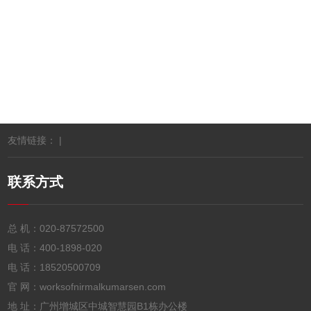
推出了“一元充电10分钟”移动快速充电站，颇受市民欢
提供优质的产品，深受多方信赖
联网刷卡投币微信自助洗衣液机的前景怎么样？
广州宇脉电子自助液体售卖机有哪些型号
友情链接： |
联系方式
总 机：
020-87572500
电 话：
400-1898-020
电 话：
18520500709
官 网：worksofnirmalkumarsen.com
地 址：广州增城区中城智慧园B1栋办公楼