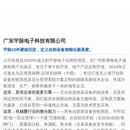
集研发，生产，销售和服务于一
广东宇脉电子科技有限公司
宇脉23年硬核沉淀，定义自助设备智能化新高度。
公司前身是
2003
年成立的宇脉电子石牌经营部，在广州新赛格电子城
拥有两个实体店，专注于单片机开发、电子产品定制开发。
2014
年正
式更名为足球竞猜网-足球竞猜网（中国） ，专注打造无人值守自助
设备
控制系统及后台管理系统方案定制的国家高新技术企业。并成为
集研发、生产、销售和服务于一体的领军企业。
这里，是有志者的造富引擎
——无论你是组装设备的创业者，还是布
局运营的实干家，我们提供全权限自助设备主板研发、定制及方案输
出服务，让你从零到一快速抢占市场，无需为技术壁垒买单。
这里，有颠覆行业的整合能力
——所有自助类设备控制系统，均可实
现“统一后台管理
+
一卡通”无缝衔接。从自助洗车机（全自动
/
自助
/
卷
闸门）、尿素加注机、售酒机、售水机（含老设备改造专用板），到